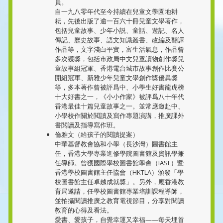
員。
自一九八零年代至今持續在兒童文學園地耕
耘，先後出版了逾一百六十冊兒童文學著作，
包括兒童故事、少年小説、童話、遊記、名人
傳記、歷史故事、語文知識叢書、改編及翻譯
作品等，文字淺白平實，富生活氣息，作品曾
多次獲獎，包括市政局中文兒童讀物創作獎兒
童故事組冠軍、香港電台城市故事創作比賽公
開組冠軍、新雅少年兒童文學創作獎優異獎
等，多本著作曾被評爲中、小學生好書龍虎榜
十大好書之一，《小小作家》被評爲八十年代
香港最佳十篇兒童故事之一。並常應邀赴中、
小學校作關於閲讀及寫作專題演講，推廣課外
書閲讀及指導寫作班。
倫雅文（給孩子的閱讀提案）
中華基督教會協和小學（長沙灣）圖書館主
任，香港大學專業進修學院圖書館及資訊學兼
任導師。曾獲國際學校圖書館學會（IASL）暨
香港學校圖書館主任協會（HKTLA）頒發「學
校圖書館主任卓越成就獎」。另外，應香港教
育局邀請，任學校圖書館專業培訓課程導師，
並拍攝閱讀推廣之教育電視節目，分享對閱讀
教育的心得及看法。
愛書、愛孩子，自覺幸運又幸福——每天埋首