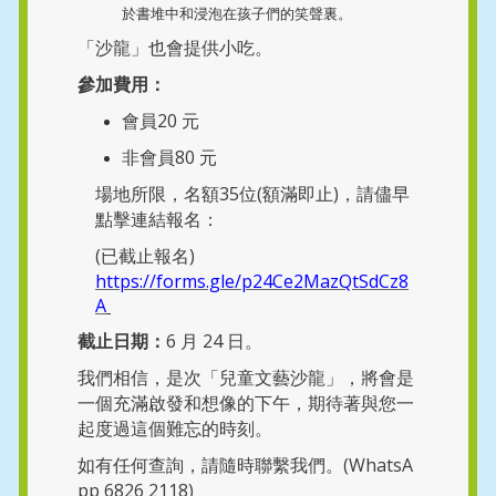
於書堆中和浸泡在孩子們的笑聲裏。
「沙龍」也會提供小吃。
參加費用：
會員20 元
非會員80 元
場地所限，名額35位(額滿即止)，請儘早
點擊連結報名：
(已截止報名)
https://forms.gle/p24Ce2MazQtSdCz8
A
截止日期：
6 月 24 日。
我們相信，是次「兒童文藝沙龍」，將會是
一個充滿啟發和想像的下午，期待著與您一
起度過這個難忘的時刻。
如有任何查詢，請隨時聯繫我們。(WhatsA
pp 6826 2118)