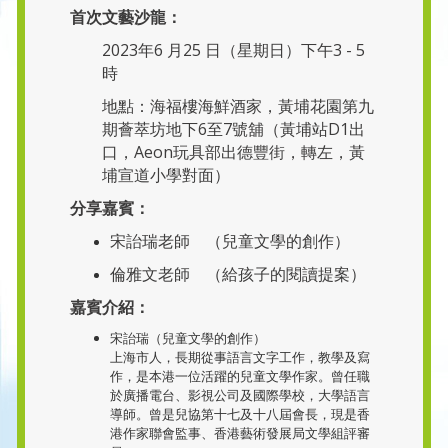
首次文藝沙龍：
2023年6 月25 日（星期日）下午3 - 5
時
地點：海福樓海鮮酒家，黃埔花園第九
期薈萃坊地下6至7號舖（黃埔站D1出
口，Aeon玩具部出德豐街，轉左，黃
埔宣道小學對面）
分享嘉賓：
宋詒瑞老師 （兒童文學的創作）
倫雅文老師 （給孩子的閱讀提案）
嘉賓介紹：
宋詒瑞（兒童文學的創作）
上海市人，長期從事語言文字工作，教學及寫
作，是本港一位活躍的兒童文學作家。曾任職
於廣播電台、影視公司及國際學校，大學語言
導師。曾是兒協第十七及十八屆會長，現是香
港作家聯會監事、香港藝術發展局文學組評審