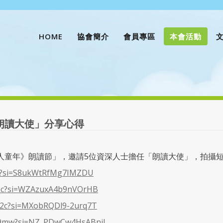
HOME
協會簡介
會員專區
本會活動
朗讀大使」分享心得
港百人童年》朗讀節」，邀請5位資深人士擔任「朗讀大使」，拍攝
o4s?si=S8ukWtRfMg7IMZDU
Y2c?si=WZAzuxA4b9nVOrHB
S2c?si=MXobRQDl9-2urq7T
J9mw?si=NZ_PDwCw4HsABnjl