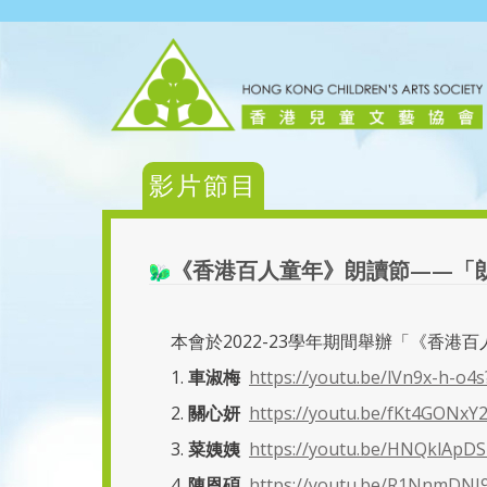
影片節目
《香港百人童年》朗讀節——「
本會於2022-23學年期間舉辦「《香
1.
車淑梅
https://youtu.be/lVn9x-h-
2.
關心妍
https://youtu.be/fKt4GONx
3.
菜姨姨
https://youtu.be/HNQklApD
4.
陳恩碩
https://youtu.be/R1NnmDN