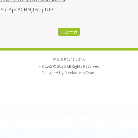
nI?si=ApeACHNjbV2ptUPf
主頁圖片設計：野人
HKCAS
© 2026
All Rights Reserved.
Designed by
Freelancers Team.