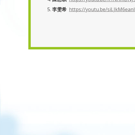
5.
李雯希
https://youtu.be/siLJkM6ea